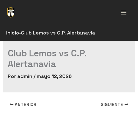
Ir
al
Mai
contenido
Men
Inicio
•
Club Lemos vs C.P. Alertanavia
Club Lemos vs C.P.
Alertanavia
Por
admin
/
mayo 12, 2026
ANTERIOR
SIGUIENTE