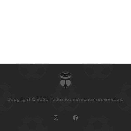
Copyright © 2025 Todos los derechos reservados.