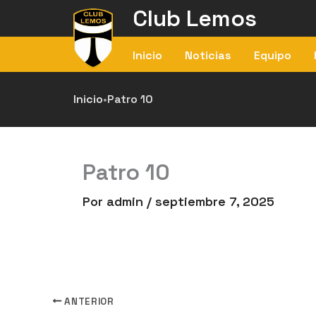
Ir
Club Lemos
al
contenido
Inicio
Noticias
Equipo
Inicio
•
Patro 10
Patro 10
Por
admin
/
septiembre 7, 2025
ANTERIOR